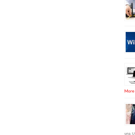
More 
una. U