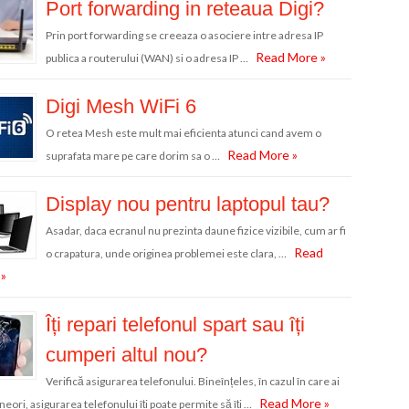
Port forwarding in reteaua Digi?
Prin port forwarding se creeaza o asociere intre adresa IP
Read More »
publica a routerului (WAN) si o adresa IP …
Digi Mesh WiFi 6
O retea Mesh este mult mai eficienta atunci cand avem o
Read More »
suprafata mare pe care dorim sa o …
Display nou pentru laptopul tau?
Asadar, daca ecranul nu prezinta daune fizice vizibile, cum ar fi
Read
o crapatura, unde originea problemei este clara, …
»
Îți repari telefonul spart sau îți
cumperi altul nou?
Verifică asigurarea telefonului. Bineînțeles, în cazul în care ai
Read More »
neori, asigurarea telefonului îți poate permite să îți …