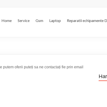
Home
Service
Gsm
Laptop
Reparatii echipamente 
e putem oferii puteți sa ne contactați fie prin email
Har