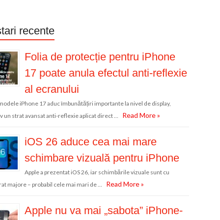
tari recente
Folia de protecție pentru iPhone
17 poate anula efectul anti-reflexie
al ecranului
modele iPhone 17 aduc îmbunătățiri importante la nivel de display,
Read More »
v un strat avansat anti-reflexie aplicat direct …
iOS 26 aduce cea mai mare
schimbare vizuală pentru iPhone
Apple a prezentat iOS 26, iar schimbările vizuale sunt cu
Read More »
at majore – probabil cele mai mari de …
Apple nu va mai „sabota” iPhone-