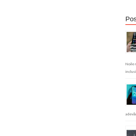
Pos
Noile 
inclusi
adevăr