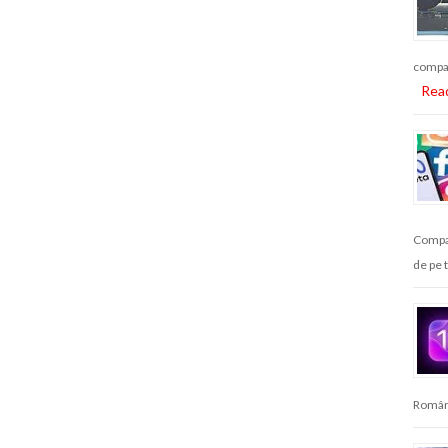
compat
Rea
Compan
de pe 
Români