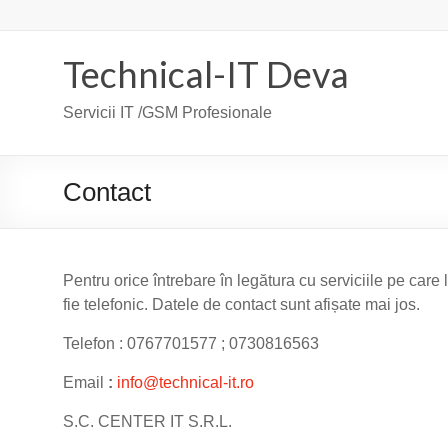
Skip
to
content
Technical-IT Deva
Servicii IT /GSM Profesionale
Contact
Pentru orice întrebare în legătura cu serviciile pe care l
fie telefonic. Datele de contact sunt afișate mai jos.
Telefon : 0767701577 ; 0730816563
Email
:
info@technical-it.ro
S.C. CENTER IT S.R.L.