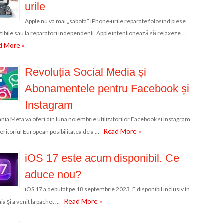
urile
Apple nu va mai „sabota” iPhone-urile reparate folosind piese
ibile sau la reparatori independenți. Apple intenționează să relaxeze …
d More »
Revoluția Social Media și
Abonamentele pentru Facebook și
Instagram
ia Meta va oferi din luna noiembrie utilizatorilor Facebook si Instagram
Read More »
teritoriul European posibilitatea de a …
iOS 17 este acum disponibil. Ce
aduce nou?
iOS 17 a debutat pe 18 septembrie 2023. E disponibil inclusiv în
Read More »
a şi a venit la pachet …