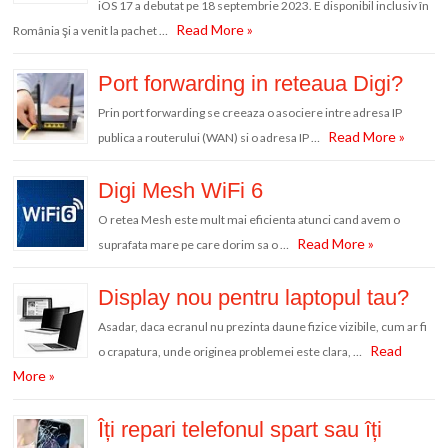
iOS 17 a debutat pe 18 septembrie 2023. E disponibil inclusiv în
Read More »
România şi a venit la pachet …
Port forwarding in reteaua Digi?
Prin port forwarding se creeaza o asociere intre adresa IP
Read More »
publica a routerului (WAN) si o adresa IP …
Digi Mesh WiFi 6
O retea Mesh este mult mai eficienta atunci cand avem o
Read More »
suprafata mare pe care dorim sa o …
Display nou pentru laptopul tau?
Asadar, daca ecranul nu prezinta daune fizice vizibile, cum ar fi
Read
o crapatura, unde originea problemei este clara, …
More »
Îți repari telefonul spart sau îți