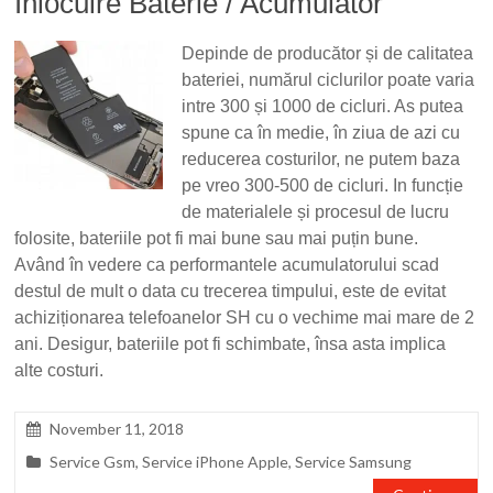
Înlocuire Baterie / Acumulator
Depinde de producător și de calitatea
bateriei, numărul ciclurilor poate varia
intre 300 și 1000 de cicluri. As putea
spune ca în medie, în ziua de azi cu
reducerea costurilor, ne putem baza
pe vreo 300-500 de cicluri. In funcție
de materialele și procesul de lucru
folosite, bateriile pot fi mai bune sau mai puțin bune.
Având în vedere ca performantele acumulatorului scad
destul de mult o data cu trecerea timpului, este de evitat
achiziționarea telefoanelor SH cu o vechime mai mare de 2
ani. Desigur, bateriile pot fi schimbate, însa asta implica
alte costuri.
November 11, 2018
Service Gsm
,
Service iPhone Apple
,
Service Samsung