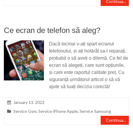
Continua...
Ce ecran de telefon să aleg?
Dacă tocmai v-ați spart ecranul
telefonului, și ați hotărât sa-l reparați,
probabil o să aveți o dilemă. Ce fel de
ecran să alegeți, care sunt opțiunile,
și care este raportul calitate preț. Cu
siguranță următorul articol o să vă
ajute să luați decizia corectă!
January 13, 2022
Service Gsm
,
Service iPhone Apple
,
Service Samsung
Continua...