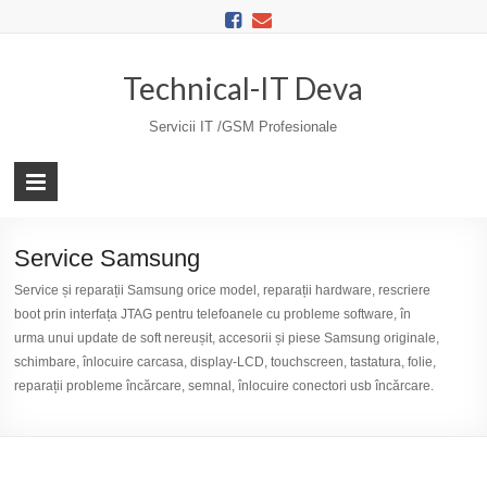
Skip
to
content
Technical-IT Deva
Servicii IT /GSM Profesionale
Service Samsung
Service și reparații Samsung orice model, reparații hardware, rescriere
boot prin interfața JTAG pentru telefoanele cu probleme software, în
urma unui update de soft nereușit, accesorii și piese Samsung originale,
schimbare, înlocuire carcasa, display-LCD, touchscreen, tastatura, folie,
reparații probleme încărcare, semnal, înlocuire conectori usb încărcare.