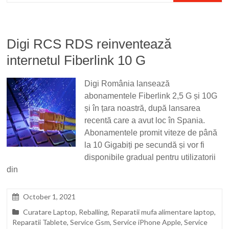
Digi RCS RDS reinventează
internetul Fiberlink 10 G
Digi România lansează
abonamentele Fiberlink 2,5 G și 10G
și în țara noastră, după lansarea
recentă care a avut loc în Spania.
Abonamentele promit viteze de până
la 10 Gigabiți pe secundă și vor fi
disponibile gradual pentru utilizatorii
din
October 1, 2021
Curatare Laptop
,
Reballing
,
Reparatii mufa alimentare laptop
,
Reparatii Tablete
,
Service Gsm
,
Service iPhone Apple
,
Service