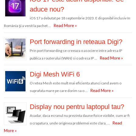
aduce nou?
iOS 17 a debutat pe 18 septembrie 2023. E disponibil inclusiv în
Read More »
România şi a venit la pachet …
Port forwarding in reteaua Digi?
Prin port forwarding se creeaza o asociere intre adresa IP
Read More »
publica a routerului (WAN) si o adresa IP …
Digi Mesh WiFi 6
O retea Mesh este mult mai eficienta atunci cand avem o
Read More »
suprafata mare pe care dorim sa o …
Display nou pentru laptopul tau?
Asadar, daca ecranul nu prezinta daune fizice vizibile, cum ar fi
Read
o crapatura, unde originea problemei este clara, …
More »