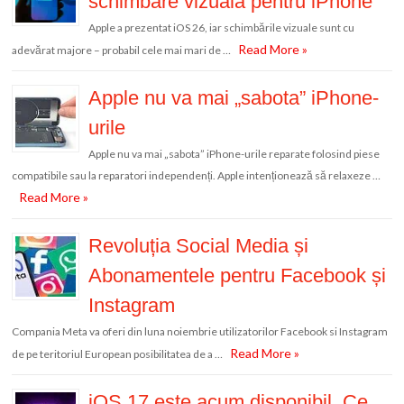
schimbare vizuală pentru iPhone
Apple a prezentat iOS 26, iar schimbările vizuale sunt cu
Read More »
adevărat majore – probabil cele mai mari de …
Apple nu va mai „sabota” iPhone-
urile
Apple nu va mai „sabota” iPhone-urile reparate folosind piese
compatibile sau la reparatori independenți. Apple intenționează să relaxeze …
Read More »
Revoluția Social Media și
Abonamentele pentru Facebook și
Instagram
Compania Meta va oferi din luna noiembrie utilizatorilor Facebook si Instagram
Read More »
de pe teritoriul European posibilitatea de a …
iOS 17 este acum disponibil. Ce