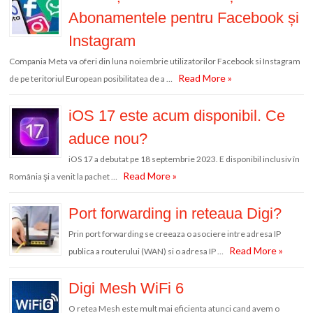
Abonamentele pentru Facebook și
Instagram
Compania Meta va oferi din luna noiembrie utilizatorilor Facebook si Instagram
Read More »
de pe teritoriul European posibilitatea de a …
iOS 17 este acum disponibil. Ce
aduce nou?
iOS 17 a debutat pe 18 septembrie 2023. E disponibil inclusiv în
Read More »
România şi a venit la pachet …
Port forwarding in reteaua Digi?
Prin port forwarding se creeaza o asociere intre adresa IP
Read More »
publica a routerului (WAN) si o adresa IP …
Digi Mesh WiFi 6
O retea Mesh este mult mai eficienta atunci cand avem o