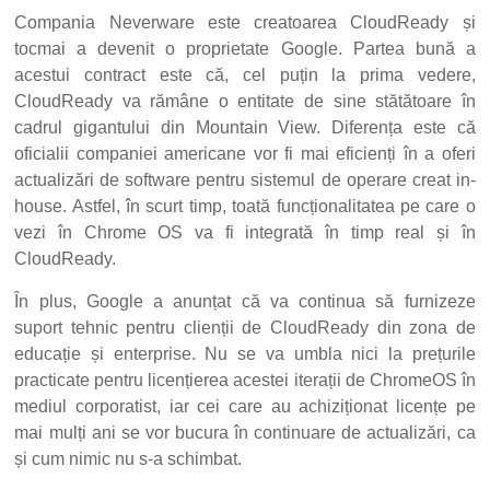
Compania Neverware este creatoarea CloudReady și
tocmai a devenit o proprietate Google. Partea bună a
acestui contract este că, cel puțin la prima vedere,
CloudReady va rămâne o entitate de sine stătătoare în
cadrul gigantului din Mountain View. Diferența este că
oficialii companiei americane vor fi mai eficienți în a oferi
actualizări de software pentru sistemul de operare creat in-
house. Astfel, în scurt timp, toată funcționalitatea pe care o
vezi în Chrome OS va fi integrată în timp real și în
CloudReady.
În plus, Google a anunțat că va continua să furnizeze
suport tehnic pentru clienții de CloudReady din zona de
educație și enterprise. Nu se va umbla nici la prețurile
practicate pentru licențierea acestei iterații de ChromeOS în
mediul corporatist, iar cei care au achiziționat licențe pe
mai mulți ani se vor bucura în continuare de actualizări, ca
și cum nimic nu s-a schimbat.