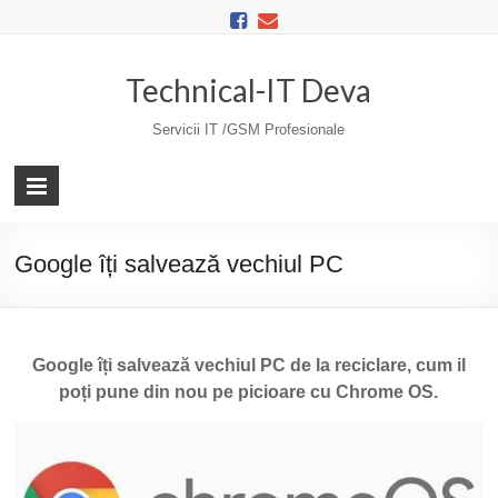
Skip
to
content
Technical-IT Deva
Servicii IT /GSM Profesionale
Google îți salvează vechiul PC
Google îți salvează vechiul PC de la reciclare, cum il
poți pune din nou pe picioare cu Chrome OS.