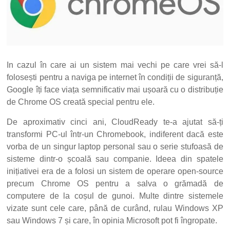
In cazul în care ai un sistem mai vechi pe care vrei să-l
folosești pentru a naviga pe internet în condiții de siguranță,
Google îți face viața semnificativ mai ușoară cu o distribuție
de Chrome OS creată special pentru ele.
De aproximativ cinci ani, CloudReady te-a ajutat să-ți
transformi PC-ul într-un Chromebook, indiferent dacă este
vorba de un singur laptop personal sau o serie stufoasă de
sisteme dintr-o școală sau companie. Ideea din spatele
inițiativei era de a folosi un sistem de operare open-source
precum Chrome OS pentru a salva o grămadă de
computere de la coșul de gunoi. Multe dintre sistemele
vizate sunt cele care, până de curând, rulau Windows XP
sau Windows 7 și care, în opinia Microsoft pot fi îngropate.