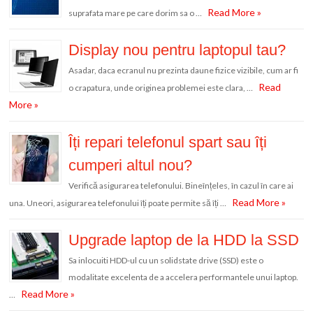
Read More »
suprafata mare pe care dorim sa o …
Display nou pentru laptopul tau?
Asadar, daca ecranul nu prezinta daune fizice vizibile, cum ar fi
Read
o crapatura, unde originea problemei este clara, …
More »
Îți repari telefonul spart sau îți
cumperi altul nou?
Verifică asigurarea telefonului. Bineînțeles, în cazul în care ai
Read More »
una. Uneori, asigurarea telefonului îți poate permite să îți …
Upgrade laptop de la HDD la SSD
Sa inlocuiti HDD-ul cu un solidstate drive (SSD) este o
modalitate excelenta de a accelera performantele unui laptop.
Read More »
…