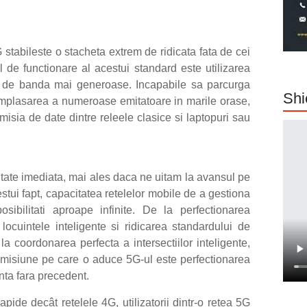
tabileste o stacheta extrem de ridicata fata de cei
 de functionare al acestui standard este utilizarea
ime de banda mai generoase. Incapabile sa parcurga
Shi
 amplasarea a numeroase emitatoare in marile orase,
isia de date dintre releele clasice si laptopuri sau
tate imediata, mai ales daca ne uitam la avansul pe
estui fapt, capacitatea retelelor mobile de a gestiona
bilitati aproape infinite. De la perfectionarea
 locuintele inteligente si ridicarea standardului de
a coordonarea perfecta a intersectiilor inteligente,
promisiune pe care o aduce 5G-ul este perfectionarea
nta fara precedent.
ide decât rețelele 4G, utilizatorii dintr-o rețea 5G