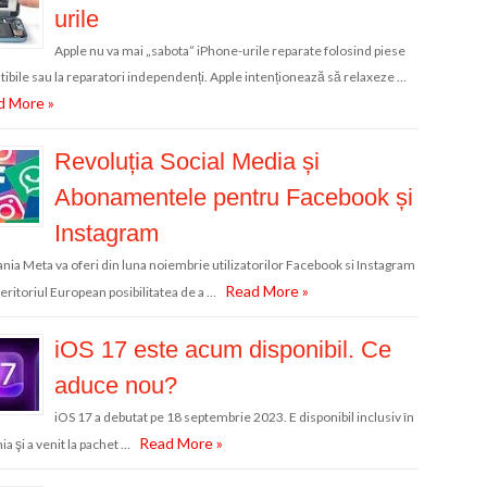
urile
Apple nu va mai „sabota” iPhone-urile reparate folosind piese
ibile sau la reparatori independenți. Apple intenționează să relaxeze …
d More »
Revoluția Social Media și
Abonamentele pentru Facebook și
Instagram
ia Meta va oferi din luna noiembrie utilizatorilor Facebook si Instagram
Read More »
teritoriul European posibilitatea de a …
iOS 17 este acum disponibil. Ce
aduce nou?
iOS 17 a debutat pe 18 septembrie 2023. E disponibil inclusiv în
Read More »
a şi a venit la pachet …