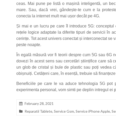
ceas. Mai pune pe listă o mașină inteligentă, un bec i
mare. Sau, dacă vrei, gândește-te cum e la protes
conecta la internet mult mai ușor decât pe 4G.
Și mai e un lucru pe care îl introduce 5G: conceptul
rețele logice adaptate la diferite tipuri de servicii în 
cerințe. Tot acest univers conectat și interconectat se 
peste noapte.
În egală măsură vor fi teorii despre cum 5G sau 6G n
dovezi în acest sens sau cercetări științifice care să cert
un glob de cristal și bule de plastic sau poți vedea c
obișnuiți. Cetățeni care, în esență, trebuie să finanțez
Beneficiile pe care le va aduce tehnologia 5G pot 
experimenta personal, vom simti pe deplin intregul ei p
February 28, 2021
Reparatii Tablete
,
Service Gsm
,
Service iPhone Apple
,
Se