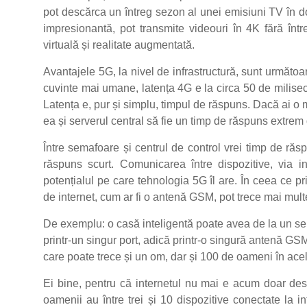
pot descărca un întreg sezon al unei emisiuni TV în do
impresionantă, pot transmite videouri în 4K fără între
virtuală și realitate augmentată.
Avantajele 5G, la nivel de infrastructură, sunt următo
cuvinte mai umane, latența 4G e la circa 50 de milise
Latența e, pur și simplu, timpul de răspuns. Dacă ai o
ea și serverul central să fie un timp de răspuns extrem 
Între semafoare și centrul de control vrei timp de răs
răspuns scurt. Comunicarea între dispozitive, via i
potențialul pe care tehnologia 5G îl are. În ceea ce p
de internet, cum ar fi o antenă GSM, pot trece mai mult
De exemplu: o casă inteligentă poate avea de la un sen
printr-un singur port, adică printr-o singură antenă GS
care poate trece și un om, dar și 100 de oameni în ace
Ei bine, pentru că internetul nu mai e acum doar des
oamenii au între trei și 10 dispozitive conectate la in