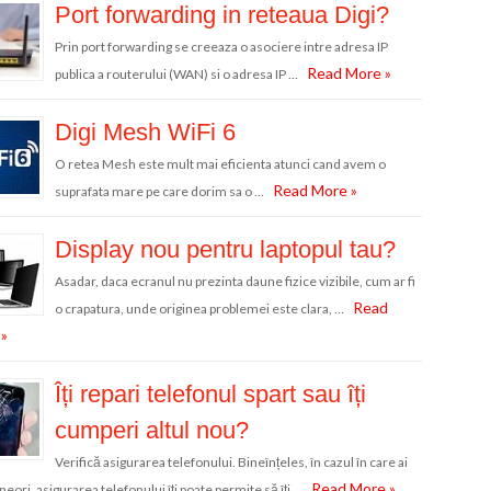
Port forwarding in reteaua Digi?
Prin port forwarding se creeaza o asociere intre adresa IP
Read More »
publica a routerului (WAN) si o adresa IP …
Digi Mesh WiFi 6
O retea Mesh este mult mai eficienta atunci cand avem o
Read More »
suprafata mare pe care dorim sa o …
Display nou pentru laptopul tau?
Asadar, daca ecranul nu prezinta daune fizice vizibile, cum ar fi
Read
o crapatura, unde originea problemei este clara, …
»
Îți repari telefonul spart sau îți
cumperi altul nou?
Verifică asigurarea telefonului. Bineînțeles, în cazul în care ai
Read More »
neori, asigurarea telefonului îți poate permite să îți …