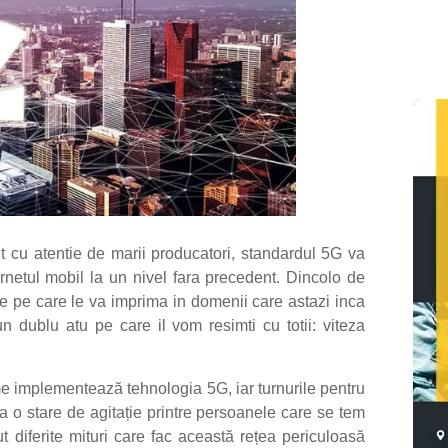
it cu atentie de marii producatori, standardul 5G va
rnetul mobil la un nivel fara precedent. Dincolo de
le pe care le va imprima in domenii care astazi inca
 dublu atu pe care il vom resimti cu totii: viteza
e implementează tehnologia 5G, iar turnurile pentru
va o stare de agitație printre persoanele care se tem
t diferite mituri care fac această rețea periculoasă