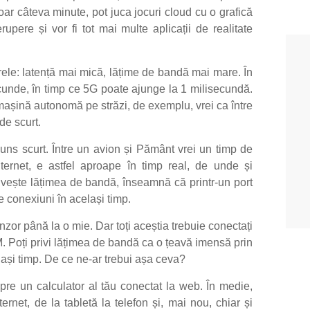
ar câteva minute, pot juca jocuri cloud cu o grafică
rupere și vor fi tot mai multe aplicații de realitate
arele: latență mai mică, lățime de bandă mai mare. În
cunde, în timp ce 5G poate ajunge la 1 milisecundă.
 mașină autonomă pe străzi, de exemplu, vrei ca între
de scurt.
puns scurt. Între un avion și Pământ vrei un timp de
nternet, e astfel aproape în timp real, de unde și
rivește lățimea de bandă, înseamnă că printr-un port
e conexiuni în același timp.
zor până la o mie. Dar toți aceștia trebuie conectați
M. Poți privi lățimea de bandă ca o țeavă imensă prin
lași timp. De ce ne-ar trebui așa ceva?
pre un calculator al tău conectat la web. În medie,
ternet, de la tabletă la telefon și, mai nou, chiar și