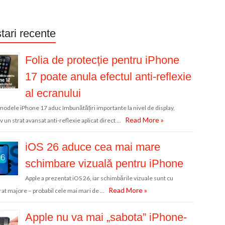
tari recente
Folia de protecție pentru iPhone
17 poate anula efectul anti-reflexie
al ecranului
modele iPhone 17 aduc îmbunătățiri importante la nivel de display,
Read More »
v un strat avansat anti-reflexie aplicat direct …
iOS 26 aduce cea mai mare
schimbare vizuală pentru iPhone
Apple a prezentat iOS 26, iar schimbările vizuale sunt cu
Read More »
at majore – probabil cele mai mari de …
Apple nu va mai „sabota” iPhone-