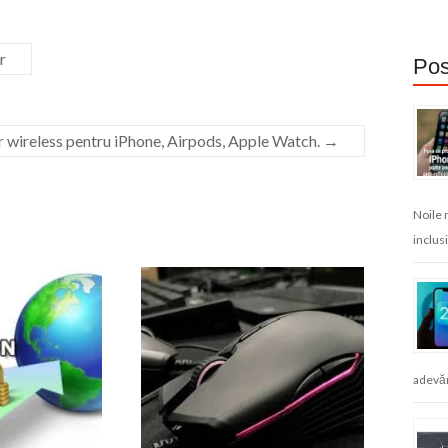
r
Pos
r wireless pentru iPhone, Airpods, Apple Watch.
→
Noile 
inclusi
adevăr