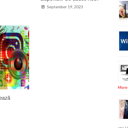
September 19, 2023
More 
hează
una. U