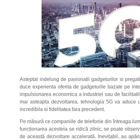
Asteptat indelung de pasionatii gadgeturilor si pregat
duce experienta oferita de gadgeturile bazate pe inte
impulsionarea economica a industriei sau de facilitati
mai asteapta dezvoltarea, tehnologia 5G va aduce un
incredibila si fidelitatea fara precedent.
Pe măsură ce companiile de telefonie din întreaga lum
funcționarea acesteia se ridică zilnic, se poate obser
de această dezvoltare accelerată. Inevitabil, au apăru