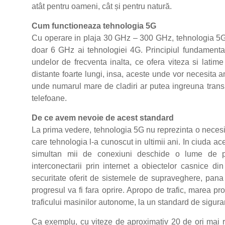
atât pentru oameni, cât și pentru natură.
Cum functioneaza tehnologia 5G
Cu operare in plaja 30 GHz – 300 GHz, tehnologia 5G s
doar 6 GHz ai tehnologiei 4G. Principiul fundamental
undelor de frecventa inalta, ce ofera viteza si lat
distante foarte lungi, insa, aceste unde vor necesita
unde numarul mare de cladiri ar putea ingreuna transm
telefoane.
De ce avem nevoie de acest standard
La prima vedere, tehnologia 5G nu reprezinta o necesi
care tehnologia l-a cunoscut in ultimii ani. In ciuda ac
simultan mii de conexiuni deschide o lume de posi
interconectarii prin internet a obiectelor casnice din
securitate oferit de sistemele de supraveghere, pana l
progresul va fi fara oprire. Apropo de trafic, marea 
traficului masinilor autonome, la un standard de sigura
Ca exemplu, cu viteze de aproximativ 20 de ori mai rap