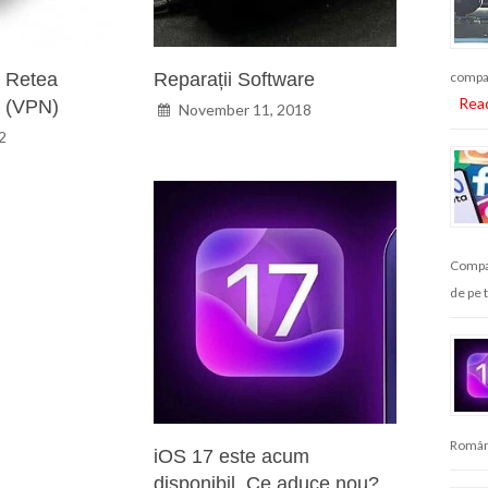
o Retea
Reparații Software
compat
Rea
a (VPN)
November 11, 2018
2
Compan
de pe 
Români
iOS 17 este acum
disponibil. Ce aduce nou?