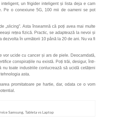
nteligent, un frigider inteligent și lista deja e cam
te. Pe o conexiune 5G, 100 mii de oameni se pot
 de „slicing”. Asta înseamnă că poți avea mai multe
aceeași rețea fizică. Practic, se adaptează la nevoi și
va dezvolta în următorii 10 până la 20 de ani. Nu va fi
e vor ucide cu cancer și ars de piele. Deocamdată,
ifice conspirațiile nu există. Poți trăi, desigur, într-
ă nu toate industriile conlucrează să ucidă cetățeni
e tehnologia asta.
parea promitatoare pe hartie, dar, odata ce o vom
otential.
rvice Samsung
,
Tableta vs Laptop